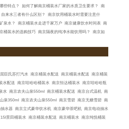
哪些特点？
如何了解南京桶装水厂家的水质卫生要求？
南
，自来水三者有什么区别？
南京饮用桶装水时需要注意什
矿泉水？
南京桶装水走进千家万户
南京健康饮水时间表
南
京桶装水的选购技巧
南京隔夜的纯净水能饮用吗？
南京如
屈臣氏苏打汽水
南京桶装水配送
南京桶装水配送
南京桶装
装水配送
南京哇哈哈桶装水
南京恒达桶装水
南京哇哈哈瓶
泉水
南京农夫山泉550ml
南京桶装水配送
南京台式温机
南
泉350ml
南京农夫山泉550ml
南京雪碧
南京无糖雪碧
南
动抽水器
南京立式豪华饮水机
南京豪华茶吧机
南京电动抽水
15l景田桶装水
南京桶装水配送
南京桶装水
南京纯悦桶装