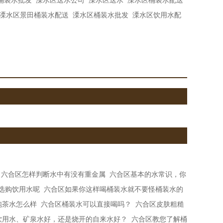
桶装水批发
溧水区送水公司
溧水区送水
溧水区桶装水配送
溧水区景田桶装水配送
溧水区桶装水批发
溧水区饮用水配
六合区怎样判断水中有没有重金属
六合区基本的水常识，你
选购饮用水呢
六合区如果你这样喝桶装水​就不要怪桶装水的
泡茶水怎么样
六合区桶装水可以直接喝吗？
六合区皮肤粗糙
饮用水、矿泉水好，还是烧开的自来水好？
六合区教您了解桶