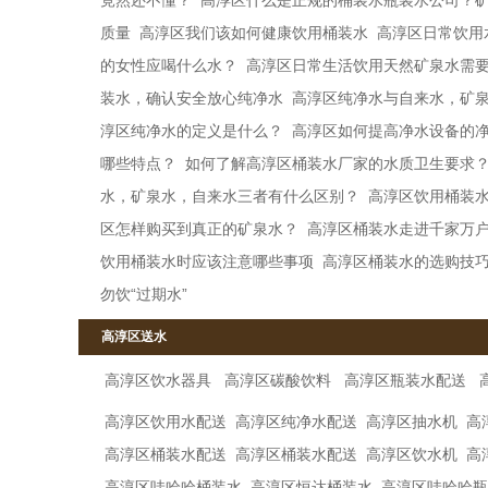
竟然还不懂？
高淳区什么是正规的桶装水瓶装水公司？
质量
高淳区我们该如何健康饮用桶装水
高淳区日常饮用
的女性应喝什么水？
高淳区日常生活饮用天然矿泉水需
装水，确认安全放心纯净水
高淳区纯净水与自来水，矿
淳区纯净水的定义是什么？
高淳区如何提高净水设备的
哪些特点？
如何了解高淳区桶装水厂家的水质卫生要求
水，矿泉水，自来水三者有什么区别？
高淳区饮用桶装
区怎样购买到真正的矿泉水？
高淳区桶装水走进千家万
饮用桶装水时应该注意哪些事项
高淳区桶装水的选购技
勿饮“过期水”
高淳区送水
高淳区饮水器具
高淳区碳酸饮料
高淳区瓶装水配送
高淳区饮用水配送
高淳区纯净水配送
高淳区抽水机
高
高淳区桶装水配送
高淳区桶装水配送
高淳区饮水机
高
高淳区哇哈哈桶装水
高淳区恒达桶装水
高淳区哇哈哈瓶