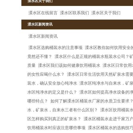
溧水区关于我们
溧水区在线留言
溧水区联系我们
溧水区关于我们
溧水区新闻资讯
溧水区新闻资讯
溧水区选购桶装水的注意事项
溧水区教你如何饮用安全
竟然还不懂？
溧水区什么是正规的桶装水瓶装水公司？
质量
溧水区我们该如何健康饮用桶装水
溧水区日常饮用
的女性应喝什么水？
溧水区日常生活饮用天然矿泉水需
装水，确认安全放心纯净水
溧水区纯净水与自来水，矿
水区纯净水的定义是什么？
溧水区如何提高净水设备的
哪些特点？
如何了解溧水区桶装水厂家的水质卫生要求
水，矿泉水，自来水三者有什么区别？
溧水区饮用桶装
区怎样购买到真正的矿泉水？
溧水区桶装水走进千家万
饮用桶装水时应该注意哪些事项
溧水区桶装水的选购技