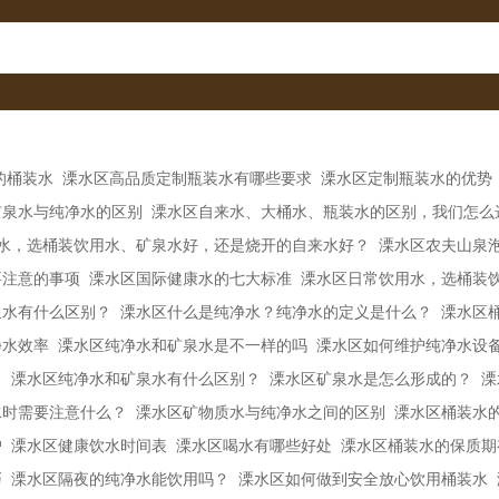
的桶装水
溧水区高品质定制瓶装水有哪些要求
溧水区定制瓶装水的优势
矿泉水与纯净水的区别
溧水区自来水、大桶水、瓶装水的区别，我们怎么
水，选桶装饮用水、矿泉水好，还是烧开的自来水好？
溧水区农夫山泉
要注意的事项
溧水区国际健康水的七大标准
溧水区日常饮用水，选桶装
泉水有什么区别？
溧水区什么是纯净水？纯净水的定义是什么？
溧水区​
净水效率
溧水区纯净水和矿泉水是不一样的吗
溧水区如何维护纯净水设
？
溧水区纯净水和矿泉水有什么区别？
溧水区矿泉水是怎么形成的？
溧
水时需要注意什么？
溧水区矿物质水与纯净水之间的区别
溧水区桶装水
户
溧水区健康饮水时间表
溧水区喝水有哪些好处
溧水区桶装水的保质期
巧
溧水区隔夜的纯净水能饮用吗？
溧水区如何做到安全放心饮用桶装水