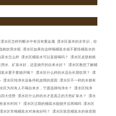
溧水区怎样判断水中有没有重金属
溧水区基本的水常识，你
选购饮用水呢
溧水区如果你这样喝桶装水​就不要怪桶装水的
泡茶水怎么样
溧水区桶装水可以直接喝吗？
溧水区皮肤粗糙
饮用水、矿泉水好，还是烧开的自来水好？
溧水区教您了解桶
桶装水要不要烧开喝？
溧水区什么样的水适合长期饮用？
溧
备
溧水区纯净水设备停机故障的原因
溧水区不一样的水都有
水区为何有人不喝自来水，宁愿选择纯净水？
溧水区纯净
的四大优势
溧水区什么样的水才是真正的天然矿泉水？
溧水
有多长时间？
溧水区过期的桶装水能烧开后再喝吗
溧水区
溧水区常喝桶装水对身体好吗？
溧水区留意桶装水的保质期