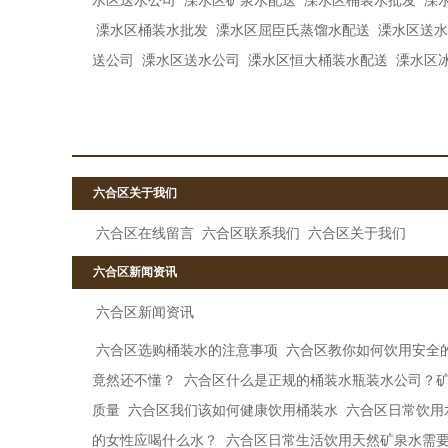
水区送水公司
溧水区矿泉水配送
溧水区桶装水批发
溧
溧水区桶装水批发
溧水区屈臣氏蒸馏水配送
溧水区送水
送公司
溧水区送水公司
溧水区恒大桶装水配送
溧水区
六合区关于我们
六合区在线留言
六合区联系我们
六合区关于我们
六合区新闻资讯
六合区新闻资讯
六合区选购桶装水的注意事项
六合区教你如何饮用安全
竟然还不懂？
六合区什么是正规的桶装水瓶装水公司？
质量
六合区我们该如何健康饮用桶装水
六合区日常饮用
的女性应喝什么水？
六合区日常生活饮用天然矿泉水需