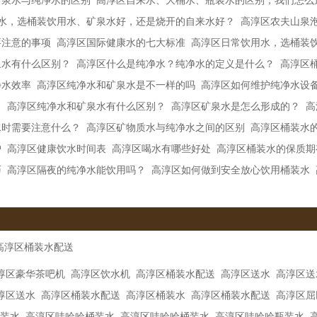
矿泉水与纯净水的区别
高淳区自来水、大桶水、瓶装水的区别，我们怎么
水，选桶装饮用水、矿泉水好，还是烧开的自来水好？
高淳区农夫山泉
要注意的事项
高淳区国际健康水的七大标准
高淳区日常饮用水，选桶装
泉水有什么区别？
高淳区什么是纯净水？纯净水的定义是什么？
高淳区​
净水效率
高淳区纯净水和矿泉水是不一样的吗
高淳区如何维护纯净水设
？
高淳区纯净水和矿泉水有什么区别？
高淳区矿泉水是怎么形成的？
高
水时需要注意什么？
高淳区矿物质水与纯净水之间的区别
高淳区桶装水
户
高淳区健康饮水时间表
高淳区喝水有哪些好处
高淳区桶装水的保质期
巧
高淳区隔夜的纯净水能饮用吗？
高淳区如何做到安全放心饮用桶装水
高淳区桶装水配送
淳区豪华茶吧机
高淳区饮水机
高淳区桶装水配送
高淳区送水
高淳区送
淳区送水
高淳区桶装水配送
高淳区桶装水
高淳区桶装水配送
高淳区屈
装水
高淳区哇哈哈桶装水
高淳区哇哈哈桶装水
高淳区哇哈哈瓶装水