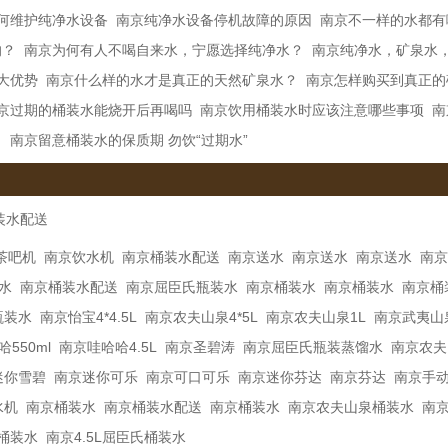
何维护纯净水设备
南京纯净水设备停机故障的原因
南京不一样的水都有
的？
南京为何有人不喝自来水，宁愿选择纯净水？
南京纯净水，矿泉水
大优势
南京什么样的水才是真正的天然矿泉水？
南京怎样购买到真正的
京过期的桶装水能烧开后再喝吗
南京饮用桶装水时应该注意哪些事项
南
？
南京留意桶装水的保质期 勿饮“过期水”
装水配送
茶吧机
南京饮水机
南京桶装水配送
南京送水
南京送水
南京送水
南京
水
南京桶装水配送
南京屈臣氏瓶装水
南京桶装水
南京桶装水
南京桶
瓶装水
南京怡宝4*4.5L
南京农夫山泉4*5L
南京农夫山泉1L
南京武夷山
550ml
南京哇哈哈4.5L
南京圣碧涛
南京屈臣氏瓶装蒸馏水
南京农夫山
迷你雪碧
南京迷你可乐
南京可口可乐
南京迷你芬达
南京芬达
南京手
水机
南京桶装水
南京桶装水配送
南京桶装水
南京农夫山泉桶装水
南京
泉桶装水
南京4.5L屈臣氏桶装水