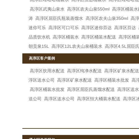
高淳区武夷山泉水
高淳区农夫山泉550ml
高淳区桶装水
涛
高淳区屈臣氏瓶装蒸馏水
高淳区农夫山泉350ml
高淳
迷你可乐
高淳区可口可乐
高淳区迷你芬达
高淳区芬达
品质饮水机
高淳区桶装水
高淳区桶装水配送
高淳区桶
朝贡泉15L
高淳区12L农夫山泉桶装水
高淳区4.5L屈臣
高淳区客户案例
高淳区饮用水配送
高淳区纯净水配送
高淳区矿泉水配送
淳区送水公司
高淳区矿泉水配送
高淳区桶装水批发
高
高淳区桶装水批发
高淳区屈臣氏蒸馏水配送
高淳区送水
送公司
高淳区送水公司
高淳区恒大桶装水配送
高淳区