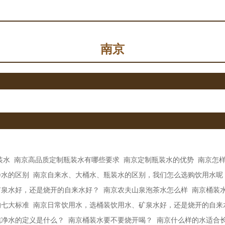
南京
装水
南京高品质定制瓶装水有哪些要求
南京定制瓶装水的优势
南京怎
净水的区别
南京自来水、大桶水、瓶装水的区别，我们怎么选购饮用水呢
矿泉水好，还是烧开的自来水好？
南京农夫山泉泡茶水怎么样
南京桶装
的七大标准
南京日常饮用水，选桶装饮用水、矿泉水好，还是烧开的自来
纯净水的定义是什么？
南京​桶装水要不要烧开喝？
南京什么样的水适合