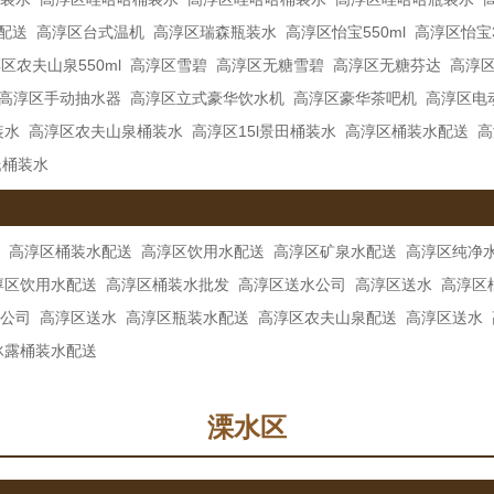
配送
高淳区台式温机
高淳区瑞森瓶装水
高淳区怡宝550ml
高淳区怡宝3
区农夫山泉550ml
高淳区雪碧
高淳区无糖雪碧
高淳区无糖芬达
高淳
高淳区手动抽水器
高淳区立式豪华饮水机
高淳区豪华茶吧机
高淳区电
装水
高淳区农夫山泉桶装水
高淳区15l景田桶装水
高淳区桶装水配送
高
氏桶装水
高淳区桶装水配送
高淳区饮用水配送
高淳区矿泉水配送
高淳区纯净
淳区饮用水配送
高淳区桶装水批发
高淳区送水公司
高淳区送水
高淳区
公司
高淳区送水
高淳区瓶装水配送
高淳区农夫山泉配送
高淳区送水
冰露桶装水配送
溧水区