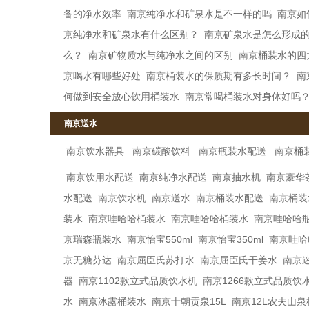
备的净水效率
南京纯净水和矿泉水是不一样的吗
南京如
京纯净水和矿泉水有什么区别？
南京矿泉水是怎么形成
么？
南京矿物质水与纯净水之间的区别
南京桶装水的四
京喝水有哪些好处
南京桶装水的保质期有多长时间？
南
何做到安全放心饮用桶装水
南京常喝桶装水对身体好吗
南京送水
南京饮水器具
南京碳酸饮料
南京瓶装水配送
南京桶
南京饮用水配送
南京纯净水配送
南京抽水机
南京豪华
水配送
南京饮水机
南京送水
南京桶装水配送
南京桶装
装水
南京哇哈哈桶装水
南京哇哈哈桶装水
南京哇哈哈
京瑞森瓶装水
南京怡宝550ml
南京怡宝350ml
南京哇哈哈
京无糖芬达
南京屈臣氏苏打水
南京屈臣氏干姜水
南京
器
南京1102款立式品质饮水机
南京1266款立式品质饮
水
南京冰露桶装水
南京十朝贡泉15L
南京12L农夫山