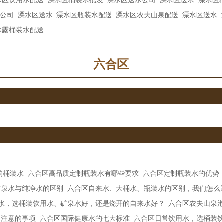
水区饮用水配送
溧水区桶装水批发
溧水区送水公司
溧水区送水
溧水区
公司
溧水区送水
溧水区瓶装水配送
溧水区农夫山泉配送
溧水区送水
冰露桶装水配送
六合区
的桶装水
六合区高品质定制瓶装水有哪些要求
六合区定制瓶装水的优势
矿泉水与纯净水的区别
六合区自来水、大桶水、瓶装水的区别，我们怎么
水，选桶装饮用水、矿泉水好，还是烧开的自来水好？
六合区农夫山泉
要注意的事项
六合区国际健康水的七大标准
六合区日常饮用水，选桶装