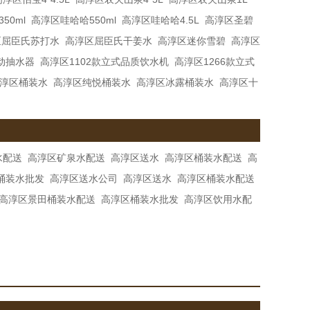
50ml
高淳区哇哈哈550ml
高淳区哇哈哈4.5L
高淳区圣碧
区屈臣氏苏打水
高淳区屈臣氏干姜水
高淳区迷你雪碧
高淳区
动抽水器
高淳区1102款立式品质饮水机
高淳区1266款立式
淳区桶装水
高淳区纯悦桶装水
高淳区冰露桶装水
高淳区十
水配送
高淳区矿泉水配送
高淳区送水
高淳区桶装水配送
高
桶装水批发
高淳区送水公司
高淳区送水
高淳区桶装水配送
高淳区景田桶装水配送
高淳区桶装水批发
高淳区饮用水配