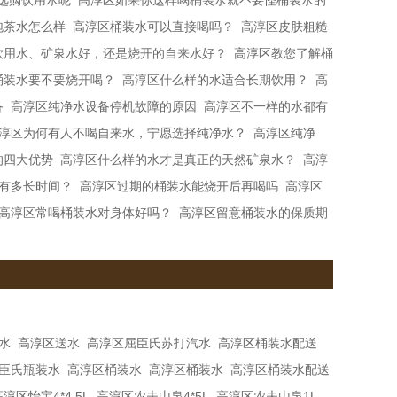
选购饮用水呢
高淳区如果你这样喝桶装水​就不要怪桶装水的
泡茶水怎么样
高淳区桶装水可以直接喝吗？
高淳区皮肤粗糙
饮用水、矿泉水好，还是烧开的自来水好？
高淳区教您了解桶
桶装水要不要烧开喝？
高淳区什么样的水适合长期饮用？
高
备
高淳区纯净水设备停机故障的原因
高淳区不一样的水都有
淳区为何有人不喝自来水，宁愿选择纯净水？
高淳区纯净
的四大优势
高淳区什么样的水才是真正的天然矿泉水？
高淳
有多长时间？
高淳区过期的桶装水能烧开后再喝吗
高淳区
高淳区常喝桶装水对身体好吗？
高淳区留意桶装水的保质期
水
高淳区送水
高淳区屈臣氏苏打汽水
高淳区桶装水配送
臣氏瓶装水
高淳区桶装水
高淳区桶装水
高淳区桶装水配送
高淳区怡宝4*4.5L
高淳区农夫山泉4*5L
高淳区农夫山泉1L