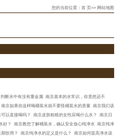
您的当前位置：
首 页
>> 网站地图
样判断水中有没有重金属
南京基本的水常识，你竟然还不
南京如果你这样喝桶装水​就不要怪桶装水的质量
南京我们该
水可以直接喝吗？
南京皮肤粗糙的女性应喝什么水？
南京日
水好？
南京教您了解桶装水，确认安全放心纯净水
南京纯净
长期饮用？
南京纯净水的定义是什么？
南京如何提高净水设