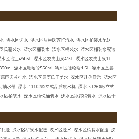
水
溧水区送水
溧水区屈臣氏苏打汽水
溧水区桶装水配送
臣氏瓶装水
溧水区桶装水
溧水区桶装水
溧水区桶装水配送
溧水区怡宝4*4.5L
溧水区农夫山泉4*5L
溧水区农夫山泉1L
50ml
溧水区哇哈哈550ml
溧水区哇哈哈4.5L
溧水区圣碧
区屈臣氏苏打水
溧水区屈臣氏干姜水
溧水区迷你雪碧
溧水区
动抽水器
溧水区1102款立式品质饮水机
溧水区1266款立式
水区桶装水
溧水区纯悦桶装水
溧水区冰露桶装水
溧水区十
水配送
溧水区矿泉水配送
溧水区送水
溧水区桶装水配送
溧