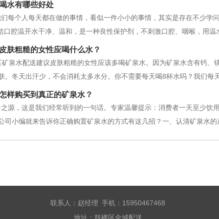
喝水有哪些好处
我们每个人每天都在做的事情，看似一件小小的事情，其实是存在不少学
清洁口腔温开水干净、温和，是一种良性保护剂，不刺激口腔、咽喉，用
. 促进食物吸收早上喝杯温开水，水到之处都能冲得“干干净净”，帮肠胃
皮肤粗糙的女性应喝什么水？
还能帮你有效吸收早餐。以
矿泉水配送建议皮肤粗糙的女性应该多喝矿泉水。因为矿泉水含有钙、镁
肤。冬天出汗少，不会消耗太多水分。你不需要每天喝8杯水吗？我们每天烧
是补充每天的流失。而且饮用水可以带走体内的废物和毒素，饮用水充足
怎样购买到真正的矿泉水？
用
命之源，这是我们经常听到的一句话。专家温馨提示：消费者一天至少饮
公司小编就来告诉你正确购置矿泉水的方式有这几招？一、认清矿泉水的
像很优惠，其实有一点可以区别是水中含有的微量元素。例如含碘的矿泉
购买矿泉水可以看看标签上的成分可
联系人：赵经理 手机：15950467468
地址：鼓楼区全城配送