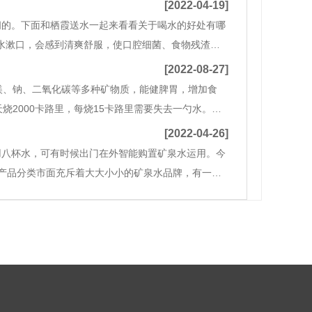
[2022-04-19]
问的。下面和栖霞送水一起来看看关于喝水的好处有哪
温水漱口，会感到清爽舒服，使口腔细菌、食物残渣更
、肝肾肩负，不但能缓解便秘，降低脑血栓、心肌梗塞
[2022-08-27]
、钠、二氧化碳等多种矿物质，能健脾胃，增加食
2000卡路里，每烧15卡路里需要失去一勺水。每
的人比饮用水少的人更不用担心皮肤问题。因此，冬季
[2022-04-26]
用八杯水，可有时候出门在外智能购置矿泉水运用。今
产品分类市面充斥着大大小小的矿泉水品牌，有一些
水可以调节身体机能、盐类的矿泉水可以调节心血管