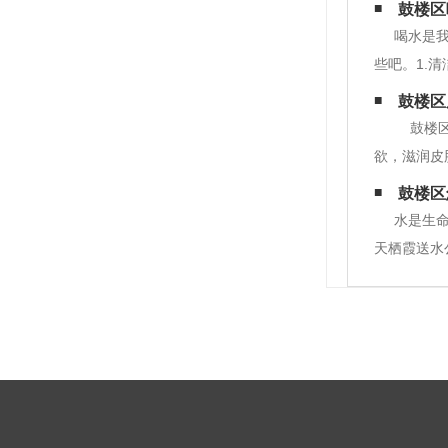
鼓楼区
喝水是
些吧。1.
易清除。2
鼓楼区
的发病率，
鼓楼区
欲，滋润皮
天8杯水只
鼓楼区
不应减少饮
水是生
天栖霞送水
很贵有些好
等等。大家