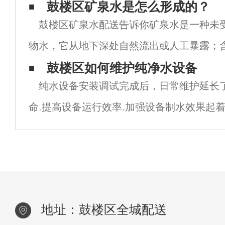
水从自来水管里流出，这种现象没有得到缓
鼓楼区矿泉水是怎么形成的？
鼓楼区矿泉水配送告诉你矿泉水是一种未
解，村民们在接下来的几天里面临着巨大的
物水，它从地下深处自然流出或人工暴露；
倦。这样的新闻不是一个例子。每年都有因
物盐、微量元素或二氧化碳气体；在正常情
鼓楼区如何维护纯净水设备
来水污
纯水设备安装调试完成后，日常维护延长
分、流量、水温等动态在自然波动范围内相
命.提高设备运行效率.加强设备制水效果起
水设备的日常维护主要在于前处理器的正冲洗
透膜清洗、反渗透主机日常停机保护:鼓楼区
地址：鼓楼区全城配送