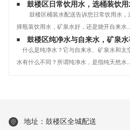
水，什么时候喝水……而这直接影响到我们
鼓楼区日常饮用水，选桶装饮用
鼓楼区桶装水配送告诉您日常饮用水，
近，有很多人都想知道的一件事，隔夜的纯
择瓶装饮用水，矿泉水好，还是烧开自来水
好？水是身体不可缺少的。人们常说五天不
鼓楼区纯净水与自来水，矿泉水
什么是纯净水？它与自来水、矿泉水和太
吃，但不能喝水。从这句话中，我们可以知
水有什么不同？所谓纯净水，是指纯天然水
水对我们来说是多么重
（自来水）经过十几层（或二十多层）过滤
对水进行处理、净化和净化而获得的水。在
理过程中，除了水中的细菌、病毒和杂质外
还过
地址：鼓楼区全城配送