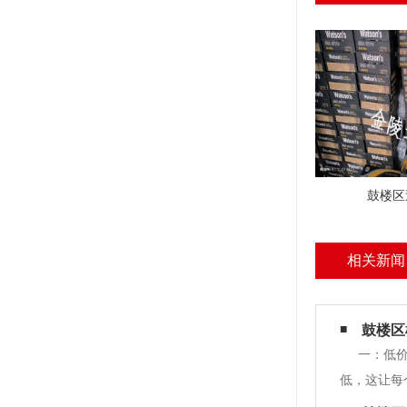
鼓楼区
相关新闻
鼓楼区
一：低
低，这让每
浑浊等，水